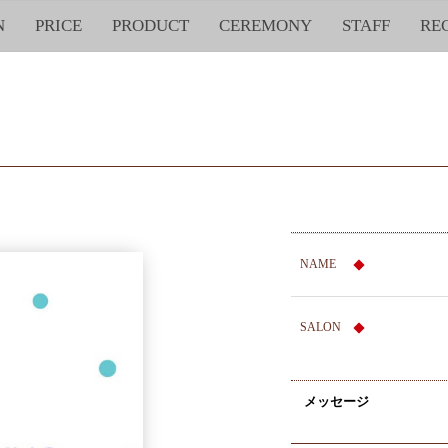
N
PRICE
PRODUCT
CEREMONY
STAFF
RE
NAME
SALON
メッセージ