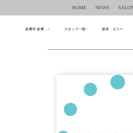
HOME
NEWS
SALO
多摩市 多摩センター 京王堀之内 若葉台 美容室 サエラデモード Caetla des modes
>
スタッフ一覧
>
坂本 エリー
MENU
SKIP TO CONTENT