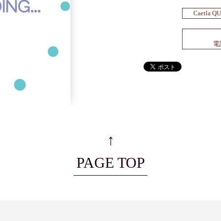
Caetla
電話
↑
PAGE TOP