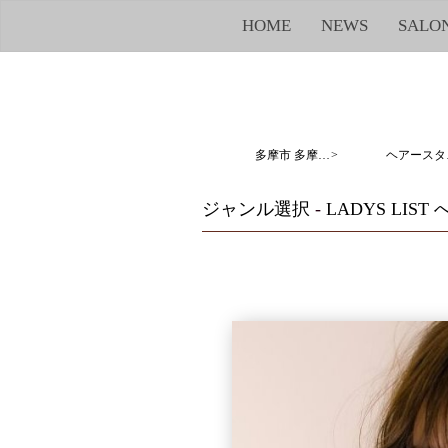
HOME
NEWS
SALO
MENU
SKIP TO CONTENT
多摩市 多摩センター 京王堀之内 若葉台 美容室 サエラデモード Caetla des modes
>
ヘア
ジャンル選択
-
LADYS LIST