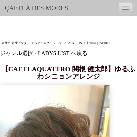
ÇÀETLÀ DES MODES
Toggle
naviga
MENU
SKIP TO CONTENT
多摩市 多摩センター 京王堀之内 若葉台 美容室 サエラデモード Caetla des modes
>
ヘアースタイル・ジャンル選択
>
LADYS LIST
>
【caetlaQUATTRO 関根 健太郎】ゆるふわシニョンアレンジ
ジャンル選択
-
LADYS LIST へ戻る
【CAETLAQUATTRO 関根 健太郎】ゆるふ
わシニョンアレンジ